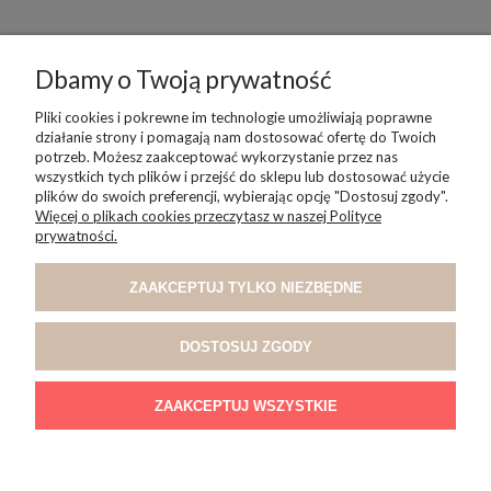
Dbamy o Twoją prywatność
POMOC
Pliki cookies i pokrewne im technologie umożliwiają poprawne
działanie strony i pomagają nam dostosować ofertę do Twoich
potrzeb. Możesz zaakceptować wykorzystanie przez nas
wszystkich tych plików i przejść do sklepu lub dostosować użycie
MOJE KONTO
plików do swoich preferencji, wybierając opcję "Dostosuj zgody".
Więcej o plikach cookies przeczytasz w naszej Polityce
prywatności.
PŁATNOŚCI I DOSTAWA
ZAAKCEPTUJ TYLKO NIEZBĘDNE
INFORMACJE
DOSTOSUJ ZGODY
O NAS
ZAAKCEPTUJ WSZYSTKIE
POKAŻ PEŁNĄ WERSJĘ STRONY