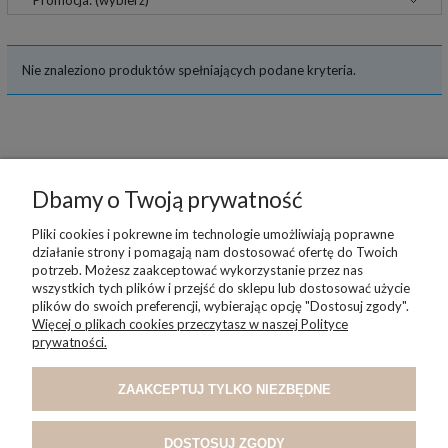
Promocja: (wybierz)
Nie znaleziono produktów spełniających podane kryteria.
Dbamy o Twoją prywatność
POMOC
Pliki cookies i pokrewne im technologie umożliwiają poprawne
działanie strony i pomagają nam dostosować ofertę do Twoich
potrzeb. Możesz zaakceptować wykorzystanie przez nas
wszystkich tych plików i przejść do sklepu lub dostosować użycie
MOJE KONTO
plików do swoich preferencji, wybierając opcję "Dostosuj zgody".
Więcej o plikach cookies przeczytasz w naszej Polityce
prywatności.
PŁATNOŚCI I DOSTAWA
ZAAKCEPTUJ TYLKO NIEZBĘDNE
INFORMACJE
DOSTOSUJ ZGODY