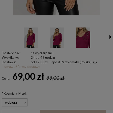
Dostępność:
na wyczerpaniu
Wysyłka w:
24 do 48 godzin
Dostawa:
od 12,00 zł
- Inpost Paczkomaty
(Polska)
sprawdź formy dostawy
Cena nie zawiera ewentualnych kosztów płatności
69,00 zł
99,00 zł
Cena:
*
Rozmiary Megi: