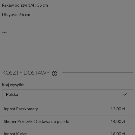
Rękaw od szyi 3/4 : 55 cm
Długość : 66 cm
***
KOSZTY DOSTAWY
CENA NIE ZAWIERA EWENTUALNYCH
KOSZTÓW PŁATNOŚCI
Kraj wysyłki:
Inpost Paczkomaty
12,00 zł
Shoper Przesyłki Dostawa do punktu
14,00 zł
Inpost Kurier
16,00 zł