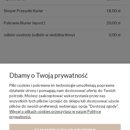
Shoper Przesyłki Kurier
18,00 zł
Pobranie
(Kurier Inpost )
20,00 zł
odbiór osobisty
(odbiór w siedzibie firmy)
0,00 zł
Dbamy o Twoją prywatność
POMOC
Pliki cookies i pokrewne im technologie umożliwiają poprawne
działanie strony i pomagają nam dostosować ofertę do Twoich
potrzeb. Możesz zaakceptować wykorzystanie przez nas
wszystkich tych plików i przejść do sklepu lub dostosować użycie
MOJE KONTO
plików do swoich preferencji, wybierając opcję "Dostosuj zgody".
Więcej o plikach cookies przeczytasz w naszej Polityce
prywatności.
PŁATNOŚCI I DOSTAWA