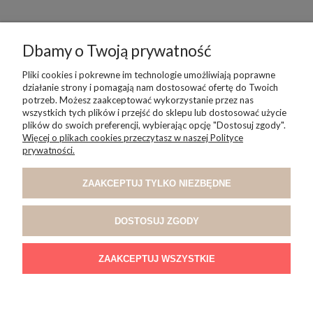
Dbamy o Twoją prywatność
POMOC
Pliki cookies i pokrewne im technologie umożliwiają poprawne
działanie strony i pomagają nam dostosować ofertę do Twoich
potrzeb. Możesz zaakceptować wykorzystanie przez nas
wszystkich tych plików i przejść do sklepu lub dostosować użycie
MOJE KONTO
plików do swoich preferencji, wybierając opcję "Dostosuj zgody".
Więcej o plikach cookies przeczytasz w naszej Polityce
prywatności.
PŁATNOŚCI I DOSTAWA
ZAAKCEPTUJ TYLKO NIEZBĘDNE
INFORMACJE
DOSTOSUJ ZGODY
O NAS
ZAAKCEPTUJ WSZYSTKIE
POKAŻ PEŁNĄ WERSJĘ STRONY