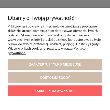
Dbamy o Twoją prywatność
POMOC
Pliki cookies i pokrewne im technologie umożliwiają poprawne
działanie strony i pomagają nam dostosować ofertę do Twoich
potrzeb. Możesz zaakceptować wykorzystanie przez nas
wszystkich tych plików i przejść do sklepu lub dostosować użycie
MOJE KONTO
plików do swoich preferencji, wybierając opcję "Dostosuj zgody".
Więcej o plikach cookies przeczytasz w naszej Polityce
prywatności.
PŁATNOŚCI I DOSTAWA
ZAAKCEPTUJ TYLKO NIEZBĘDNE
INFORMACJE
DOSTOSUJ ZGODY
O NAS
ZAAKCEPTUJ WSZYSTKIE
POKAŻ PEŁNĄ WERSJĘ STRONY