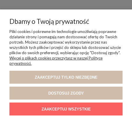
Dbamy o Twoją prywatność
POMOC
Pliki cookies i pokrewne im technologie umożliwiają poprawne
działanie strony i pomagają nam dostosować ofertę do Twoich
potrzeb. Możesz zaakceptować wykorzystanie przez nas
wszystkich tych plików i przejść do sklepu lub dostosować użycie
MOJE KONTO
plików do swoich preferencji, wybierając opcję "Dostosuj zgody".
Więcej o plikach cookies przeczytasz w naszej Polityce
prywatności.
PŁATNOŚCI I DOSTAWA
ZAAKCEPTUJ TYLKO NIEZBĘDNE
INFORMACJE
DOSTOSUJ ZGODY
O NAS
ZAAKCEPTUJ WSZYSTKIE
POKAŻ PEŁNĄ WERSJĘ STRONY