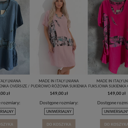
TALY LNIANA
MADE IN ITALY LNIANA
MADE IN ITALY L
ENKA OVERSIZE /
PUDROWO RÓŻOWA SUKIENKA
FUKSJOWA SUKIENKA 
TALY / UNI
OVERSIZE / MADE IN ITALY / UNI
/ MADE IN ITALY 
00 zł
149,00 zł
149,00 zł
 rozmiary:
Dostępne rozmiary:
Dostępne rozmi
RSALNY
UNIWERSALNY
UNIWERSALN
OSZYKA
DO KOSZYKA
DO KOSZYK