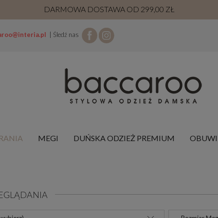
DARMOWA DOSTAWA OD 299,00 ZŁ
aroo@interia.pl
| Śledź nas
RANIA
MEGI
DUŃSKA ODZIEŻ PREMIUM
OBUWI
EGLĄDANIA