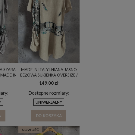
NA SZARA
MADE IN ITALY LNIANA JASNO
 MADE IN
BEŻOWA SUKIENKA OVERSIZE /
MADE IN ITALY / UNI
149,00 zł
ary:
Dostępne rozmiary:
Y
UNIWERSALNY
A
DO KOSZYKA
NOWOŚĆ