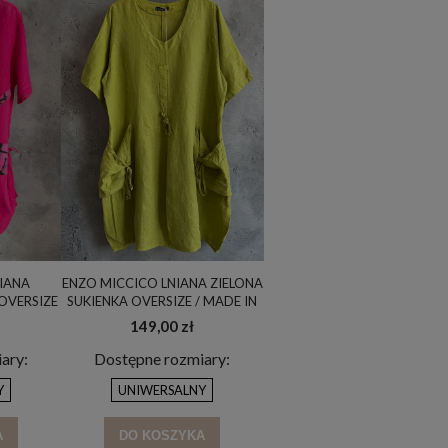
NIANA
ENZO MICCICO LNIANA ZIELONA
OVERSIZE
SUKIENKA OVERSIZE / MADE IN
/ UNI
ITALY / UNI
149,00 zł
ary:
Dostępne rozmiary:
Y
UNIWERSALNY
A
DO KOSZYKA