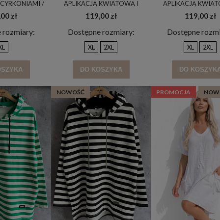
CYRKONIAMI /
APLIKACJĄ KWIATOWĄ I
APLIKACJĄ KWIAT
A & CUKIERKOWY
CYRKONIAMI / CUKIERKOWY
CYRKONIAMI / MAND
00 zł
119,00 zł
119,00 zł
 B3039
RÓŻ & JASNY BEŻ & BIAŁY /
CAPPUCCCINO & BIAŁY
B3039
 rozmiary:
Dostępne rozmiary:
Dostępne rozmi
XL
XL
2XL
XL
2XL
OSZYKA
DO KOSZYKA
DO KOSZYK
NOWOŚĆ
PROMOCJA
NOW