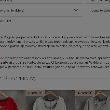
(wybierz)
Rozmiar Megi
y plus: (wybierz)
Cena: (wybie
wybierz)
ize Megi
to propozycje dla kobiet, które szukają większych rozmiarów bez re
iesz między innymi bluzki, tuniki, bluzy, topy i sukienki o swobodniejszych kr
modele pozwalają tworzyć stylizacje na co dzień, do pracy, na spacer, wyjazd i
roo
możesz porównać fasony w rozmiarach plus size i uniwersalnych, sprawdz
sz
ubrań plus size tanio
, ale zależy Ci także na dopasowaniu? Wybieraj mo
już w garderobie. Dzięki temu zakup będzie nie tylko korzystny cenowo, lecz
(DUŻE ROZMIARY)
NOWOŚĆ
NOWOŚĆ