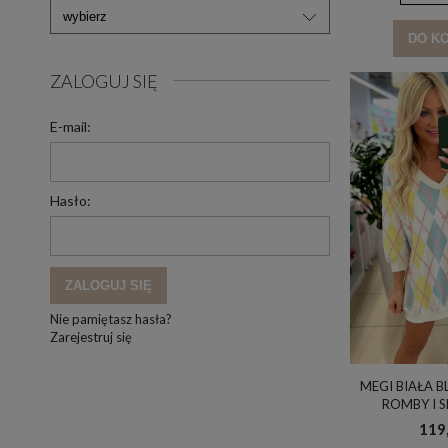
DO K
ZALOGUJ SIĘ
E-mail:
Hasło:
ZALOGUJ SIĘ
Nie pamiętasz hasła?
Zarejestruj się
MEGI BIAŁA B
ROMBY I S
CYTRYNOWY & J
119,
/ UNI