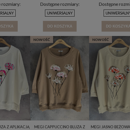
 rozmiary:
Dostępne rozmiary:
Dostępne rozmi
RSALNY
UNIWERSALNY
UNIWERSALN
OSZYKA
DO KOSZYKA
DO KOSZYK
NOWOŚĆ
NOWOŚĆ
UZA Z APLIKACJĄ
MEGI CAPPUCCINO BLUZA Z
MEGI JASNO BEŻOWA