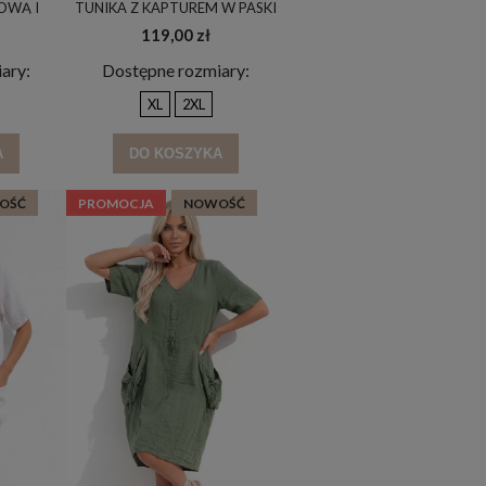
OWĄ I
TUNIKA Z KAPTUREM W PASKI
ARYNKA &
CAPPUCCINO / PLUS SIZE /
119,00 zł
 / B3039
B1228
ary:
Dostępne rozmiary:
XL
2XL
A
DO KOSZYKA
OŚĆ
PROMOCJA
NOWOŚĆ