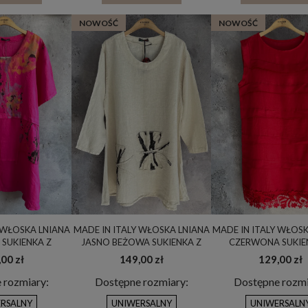
NOWOŚĆ
NOWOŚĆ
PUCCINO Z KAPTUREM /
MEGI BORDOWA BLUZA Z KAPTUREM /
RÓLICZKIEM / B2233
NADRUK Z BULDOŻKIEM FRANCUSKIM / UNI /
T2350
79,00 zł
79,00 zł
ularna:
129,00 zł
Cena regularna:
119,00 zł
za cena:
99,00 zł
Najniższa cena:
99,00 zł
 KOSZYKA
DO KOSZYKA
 WŁOSKA LNIANA
MADE IN ITALY WŁOSKA LNIANA
MADE IN ITALY WŁOS
SUKIENKA Z
JASNO BEŻOWA SUKIENKA Z
CZERWONA SUKIE
NYM WZOREM
ARTYSTYCZNYM MOTYWEM
KORONKĄ OVERSIZE
00 zł
149,00 zł
129,00 zł
ZE / UNI
OVERSIZE / UNI
 rozmiary:
Dostępne rozmiary:
Dostępne rozmi
RSALNY
UNIWERSALNY
UNIWERSALN