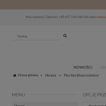
Masz pytania? Zadzwoń: +48 607 046 860 lub napisz
bacc
NOWOŚCI
UB
»
»
Strona główna
Ubrania
Plus Size (Duże rozmiary)
MENU
OPCJE PRZ