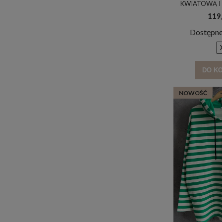
KWIATOWĄ I 
FUKSJA & AQU
119,
RÓŻ /
Dostępne
DO K
NOWOŚĆ