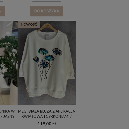
A
DO KOSZYKA
NOWOŚĆ
TUNIKA W
MEGI BIAŁA BLUZA Z APLIKACJĄ
/ JASNY
KWIATOWĄ I CYRKONIAMI /
/ UNI /
MIĘTA & CHABER & JASNY BEŻ /
119,00 zł
B3039