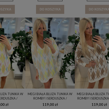
OSZYKA
DO KOSZYKA
DO KOSZYK
LUZA TUNIKA W
MEGI BIAŁA BLUZA TUNIKA W
MEGI BIAŁA BLUZA 
ERDUSZKA /
ROMBY I SERDUSZKA /
ROMBY I SERDUSZKA 
ASNO NIEBIESKI
CYTRYNOWY & JASNO BEŻOWY
BEŻ & CAPPUCCINO 
00 zł
119,00 zł
119,00 zł
 / B2939
/ UNI / B2939
B2939