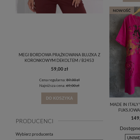
NOWOŚĆ
MEGI BORDOWA PRĄŻKOWANA BLUZKA Z
MEGI BLUZA CAP
KORONKOWYM DEKOLTEM / B2453
NADRUK Z K
59,00 zł
Cena regularna:
89,00 zł
Cena reg
Najniższa cena:
69,00 zł
Najniżs
DO KOSZYKA
DO
MADE IN ITALY
FUKSJOWA 
ARTYSTYCZ
149,
PRODUCENCI
OVERSI
Dostępne
Wybierz producenta
UNIWE