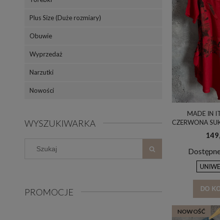
Plus Size (Duże rozmiary)
Obuwie
Wyprzedaż
Narzutki
Nowości
MADE IN I
WYSZUKIWARKA
CZERWONA SUK
/ MADE IN
149,
Dostępne
UNIWE
DO K
PROMOCJE
NOWOŚĆ