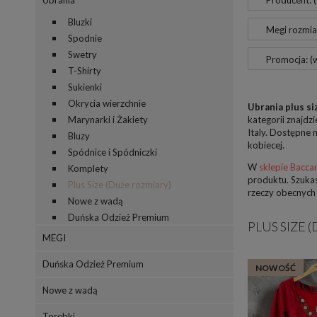
Ubrania
Producent: 
Bluzki
Megi rozmiar
Spodnie
Swetry
Promocja: (
T-Shirty
Sukienki
Okrycia wierzchnie
Ubrania plus s
Marynarki i Żakiety
kategorii znajdz
Italy. Dostępne 
Bluzy
kobiecej.
Spódnice i Spódniczki
W
sklepie Bacca
Komplety
produktu. Szuka
Plus Size (Duże rozmiary)
rzeczy obecnych 
Nowe z wadą
Duńska Odzież Premium
PLUS SIZE 
MEGI
Duńska Odzież Premium
NOWOŚĆ
Nowe z wadą
Torebki